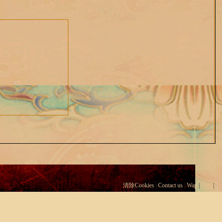
清除Cookies
|
Contact us
|
Wap
|
Top
|