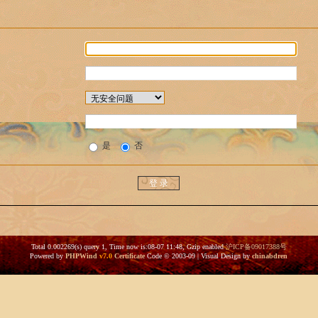
是
否
Total 0.002269(s) query 1, Time now is:08-07 11:48, Gzip enabled
沪ICP备09017388号
Powered by
PHPWind
v7.0
Certificate
Code © 2003-09 | Visual Design by
chinabdren