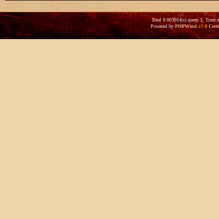
Total 0.003054(s) query 3, Time 
Powered by
PHPWind
v7.0
Certi