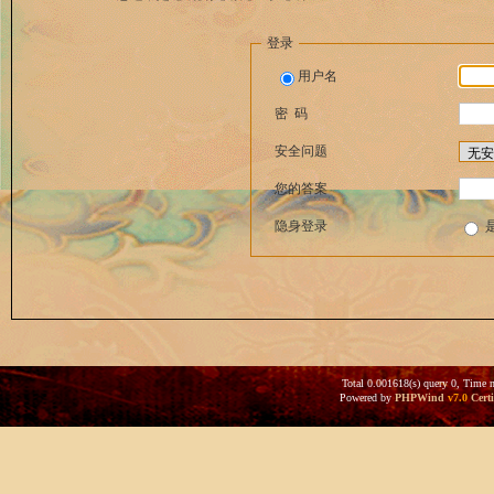
登录
用户名
密 码
安全问题
您的答案
隐身登录
Total 0.001618(s) query 0, Time 
Powered by
PHPWind
v7.0
Certi