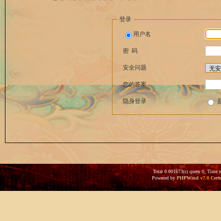
登录
用户名
密 码
安全问题
您的答案
隐身登录
Total 0.001673(s) query 0, Time 
Powered by
PHPWind
v7.0
Certi