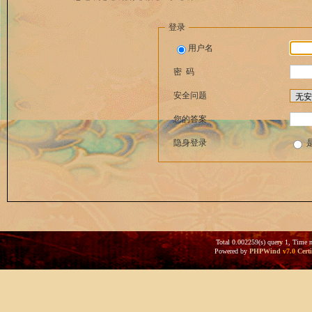
登录
用户名
密 码
安全问题
您的答案
隐身登录
Total 0.002259(s) query 1, Time 
Powered by
PHPWind
v7.0
Certi