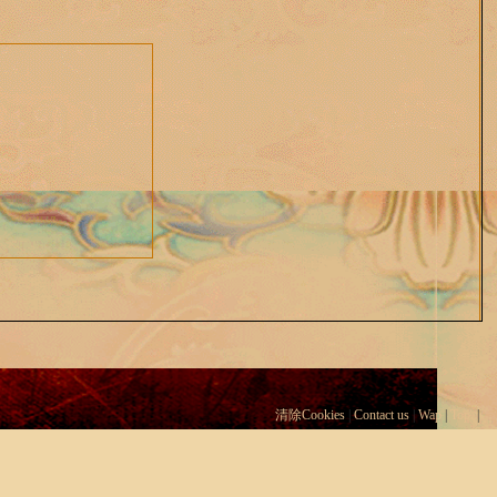
清除Cookies
|
Contact us
|
Wap
|
Top
|