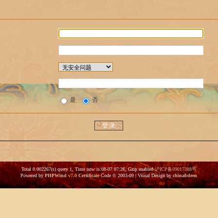
是
否
Total 0.002267(s) query 1, Time now is:08-07 07:26, Gzip enabled
沪ICP备09017388号
Powered by
PHPWind
v7.0
Certificate
Code © 2003-09 | Visual Design by
chinabdren